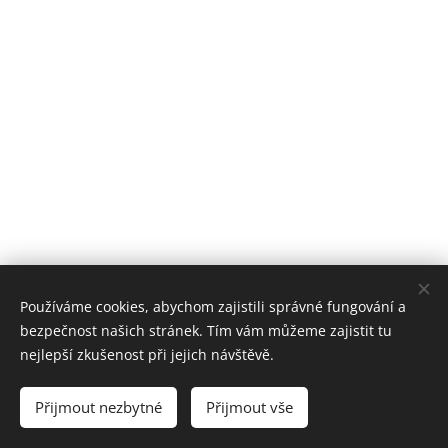
Používáme cookies, abychom zajistili správné fungování a
bezpečnost našich stránek. Tím vám můžeme zajistit tu
nejlepší zkušenost při jejich návštěvě.
© 2025 Všechna práva vyhrazena
Přijmout nezbytné
Přijmout vše
Cookies